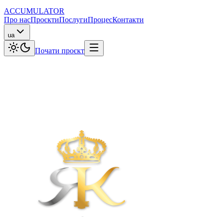
ACCUMULATOR
Про нас
Проєкти
Послуги
Процес
Контакти
ua
Почати проєкт