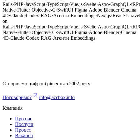
Rails
·
PHP
·
JavaScript
·
TypeScript
·
Vue.js
·
Svelte
·
Astro
·
GraphQL
·
tRP
Native
·
Flutter
·
Objective-C
·
SwiftUI
·
Figma
·
Adobe
·
Blender
·
Cinema
4D
·
Claude
·
Codex
·
RAG
·
Агенти
·
Embeddings
·
Next.js
·
React
·
Larave
on
Rails
·
PHP
·
JavaScript
·
TypeScript
·
Vue.js
·
Svelte
·
Astro
·
GraphQL
·
tRP
Native
·
Flutter
·
Objective-C
·
SwiftUI
·
Figma
·
Adobe
·
Blender
·
Cinema
4D
·
Claude
·
Codex
·
RAG
·
Агенти
·
Embeddings
·
Почати проєкт
Розкажіть про задачу
Створюємо цифрові рішення з 2002 року
Поговоримо?
info@accbox.info
Компанія
Про нас
Послуги
Процес
Вакансії