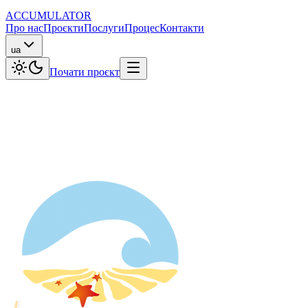
ACCUMULATOR
Про нас
Проєкти
Послуги
Процес
Контакти
ua
Почати проєкт