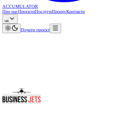
ACCUMULATOR
Про нас
Проєкти
Послуги
Процес
Контакти
ua
Почати проєкт