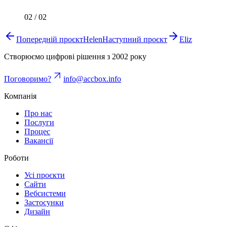
02
/
02
Попередній проєкт
Helen
Наступний проєкт
Eliz
Створюємо цифрові рішення з 2002 року
Поговоримо?
info@accbox.info
Компанія
Про нас
Послуги
Процес
Вакансії
Роботи
Усі проєкти
Сайти
Вебсистеми
Застосунки
Дизайн