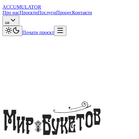
ACCUMULATOR
Про нас
Проєкти
Послуги
Процес
Контакти
ua
Почати проєкт