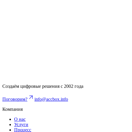
05
Launch
Выводим в прод без бубнов и свечей. С мониторингом и
планом отката.
06
Care
Поддерживаем, улучшаем, масштабируем. Ваш проект
должен жить, а не просто работать.
Создаём цифровые решения с 2002 года
Поговорим?
info@accbox.info
Компания
О нас
Услуги
Процесс