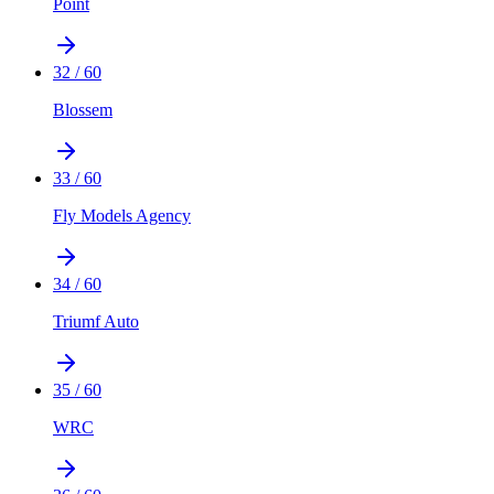
Point
32
/
60
Blossem
33
/
60
Fly Models Agency
34
/
60
Triumf Auto
35
/
60
WRC