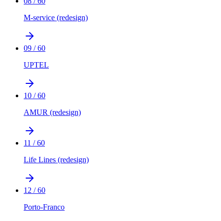
08
/
60
M-service (redesign)
09
/
60
UPTEL
10
/
60
AMUR (redesign)
11
/
60
Life Lines (redesign)
12
/
60
Porto-Franco