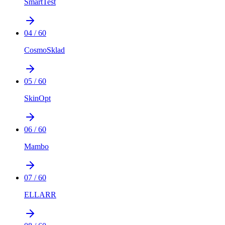
SmartTest
04
/
60
CosmoSklad
05
/
60
SkinOpt
06
/
60
Mambo
07
/
60
ELLARR