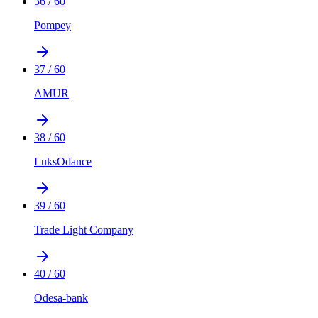
36
/
60
Pompey
37
/
60
AMUR
38
/
60
LuksOdance
39
/
60
Trade Light Company
40
/
60
Odesa-bank