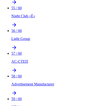
55
/
60
Night Club «Ё»
56
/
60
Light Group
57
/
60
AC-СТЕП
58
/
60
Advertisement Manufacturer
59
/
60