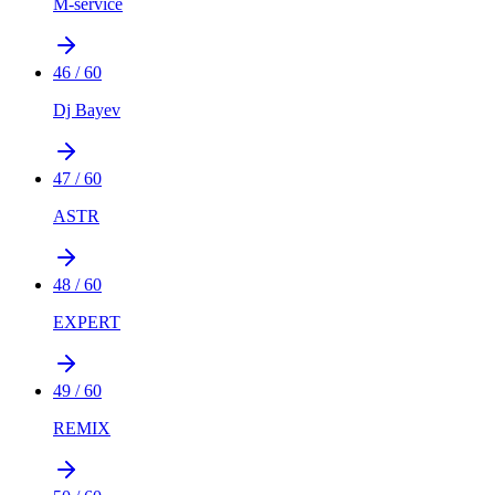
M-service
46
/
60
Dj Bayev
47
/
60
ASTR
48
/
60
EXPERT
49
/
60
REMIX