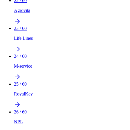
22
/
60
Agrovita
23
/
60
Life Lines
24
/
60
M-service
25
/
60
RoyalKey
26
/
60
NPL