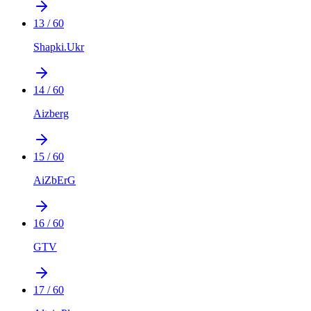
13
/
60
Shapki.Ukr
14
/
60
Aizberg
15
/
60
AiZbErG
16
/
60
GTV
17
/
60