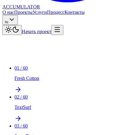
ACCUMULATOR
О нас
Проекты
Услуги
Процесс
Контакты
ru
Начать проект
01
/
60
Fresh Cotton
02
/
60
TextSurf
03
/
60