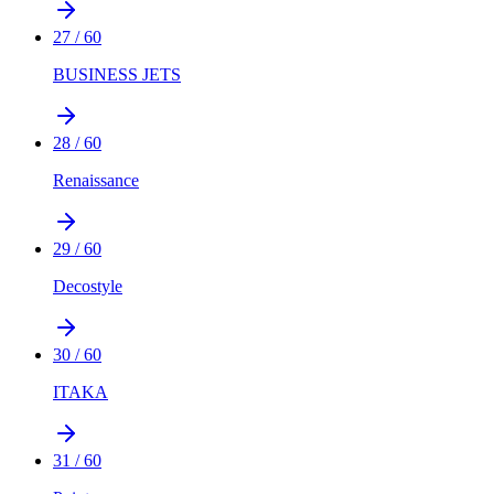
27
/
60
BUSINESS JETS
28
/
60
Renaissance
29
/
60
Decostyle
30
/
60
ITAKA
31
/
60