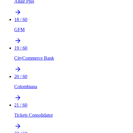
Altair Plus
18
/
60
GFM
19
/
60
CityCommerce Bank
20
/
60
Colombiana
21
/
60
Tickets Consolidator