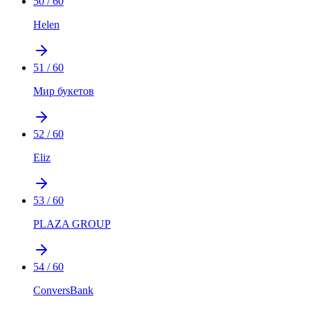
50
/
60
Helen
51
/
60
Мир букетов
52
/
60
Eliz
53
/
60
PLAZA GROUP
54
/
60
ConversBank