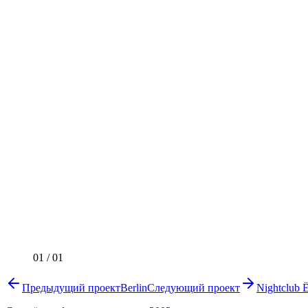
01
/
01
Предыдущий проект
Berlin
Следующий проект
Nightclub 