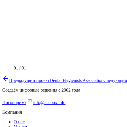
01
/
01
Предыдущий проект
Dental Hygienists Association
Следующий
Создаём цифровые решения с 2002 года
Поговорим?
info@accbox.info
Компания
О нас
Услуги