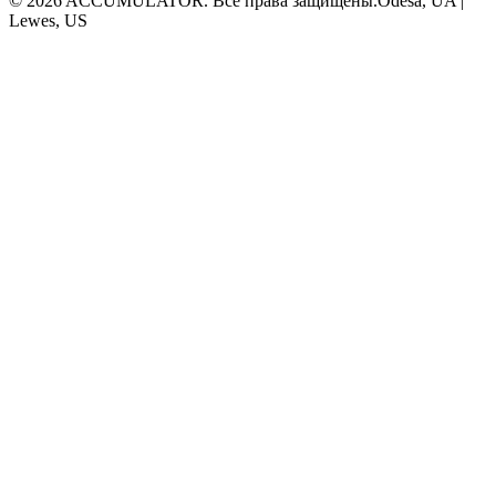
© 2026 ACCUMULATOR. Все права защищены.
Odesa, UA |
Lewes, US