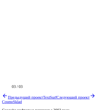
03
/
03
Предыдущий проект
TextSurf
Следующий проект
CosmoSklad