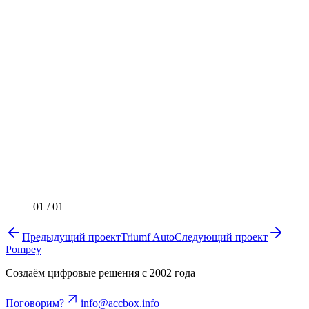
01
/
01
Предыдущий проект
Triumf Auto
Следующий проект
Pompey
Создаём цифровые решения с 2002 года
Поговорим?
info@accbox.info