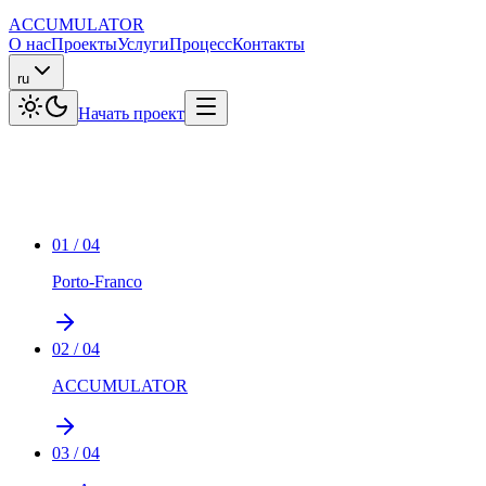
ACCUMULATOR
О нас
Проекты
Услуги
Процесс
Контакты
ru
Начать проект
01
/
04
Porto-Franco
02
/
04
ACCUMULATOR
03
/
04